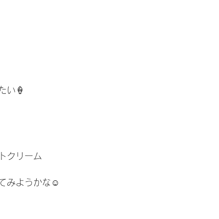
たい🍦
トクリーム
てみようかな☺️